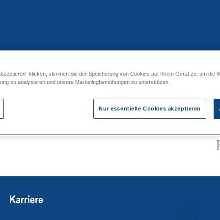
akzeptieren“ klicken, stimmen Sie der Speicherung von Cookies auf Ihrem Gerät zu, um die 
 0D-0H
zung zu analysieren und unsere Marketingbemühungen zu unterstützen.
Nur essentielle Cookies akzeptieren
Karriere