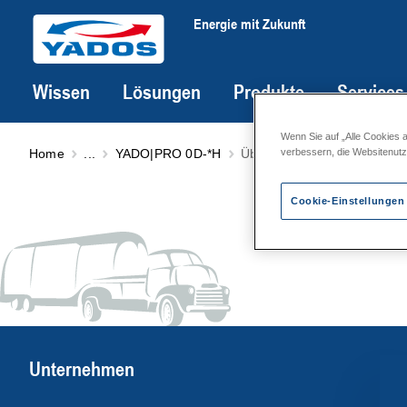
Energie mit Zukunft
Wissen
Lösungen
Produkte
Services
Wenn Sie auf „Alle Cookies 
Home
...
YADO|PRO 0D-*H
Übergabestationen PRO KI
verbessern, die Websitenut
Cookie-Einstellungen
Unternehmen