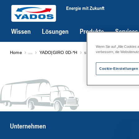
Energie mit Zukunft
Wissen
Lösungen
Produkte
Services
Wenn Sie auf „Alle Cookies 
Home
...
YADO|GIRO 0D-*H
standardisierte Wärmeübe
verbessern, die Websitenut
Cookie-Einstellungen
Unternehmen