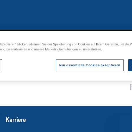
akzeptieren“ klicken, stimmen Sie der Speicherung von Cookies auf Ihrem Gerät zu, um die 
rgabestationen ohne TWE 0D-*H
zung zu analysieren und unsere Marketingbemühungen zu unterstützen.
Nur essentielle Cookies akzeptieren
Karriere