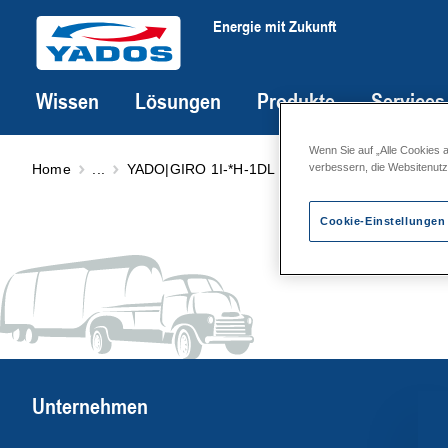
Energie mit Zukunft
Wissen
Lösungen
Produkte
Services
Wenn Sie auf „Alle Cookies 
Home
...
YADO|GIRO 1I-*H-1DL
standardisierte Wärme
verbessern, die Websitenut
Cookie-Einstellungen
Unternehmen