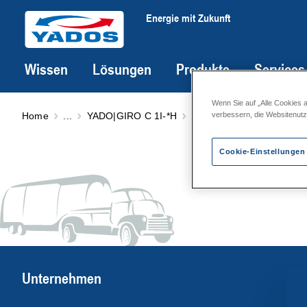
Energie mit Zukunft
Wissen
Lösungen
Produkte
Services
Wenn Sie auf „Alle Cookies 
Home
...
YADO|GIRO C 1I-*H
standardisierte Wärmeüb
verbessern, die Websitenut
Cookie-Einstellungen
Unternehmen