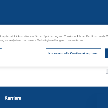
akzeptieren“ klicken, stimmen Sie der Speicherung von Cookies auf Ihrem Gerät zu, um die 
ergabestationen C ohne TWE 1I-*H
zung zu analysieren und unsere Marketingbemühungen zu unterstützen.
Nur essentielle Cookies akzeptieren
Karriere