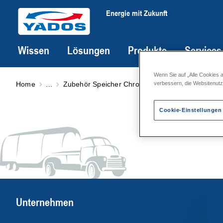
Energie mit Zukunft
Wissen
Lösungen
Produkte
Services
Wenn Sie auf „Alle Cookies 
Home
...
Zubehör Speicher Chromstahl
Zubehör für Sp
verbessern, die Websitenut
Cookie-Einstellungen
Unternehmen