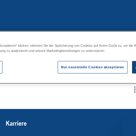
akzeptieren“ klicken, stimmen Sie der Speicherung von Cookies auf Ihrem Gerät zu, um die 
eicher CP... R×Rp
zung zu analysieren und unsere Marketingbemühungen zu unterstützen.
Nur essentielle Cookies akzeptieren
Karriere