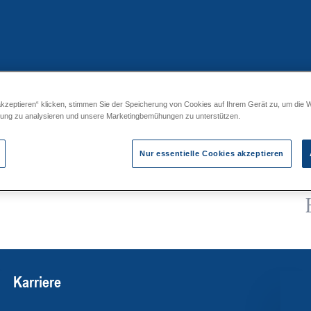
akzeptieren“ klicken, stimmen Sie der Speicherung von Cookies auf Ihrem Gerät zu, um die 
 530
zung zu analysieren und unsere Marketingbemühungen zu unterstützen.
Nur essentielle Cookies akzeptieren
Karriere