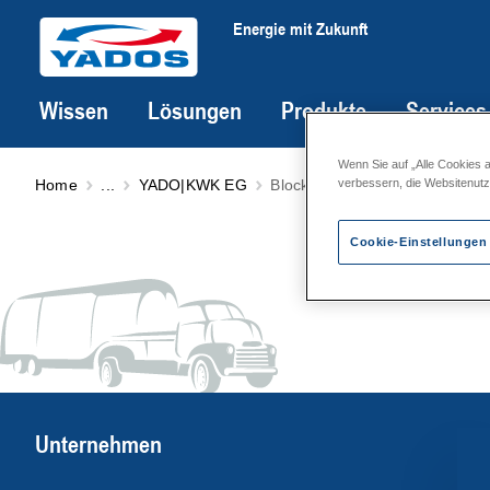
Energie mit Zukunft
Wissen
Lösungen
Produkte
Services
Wenn Sie auf „Alle Cookies 
Home
...
YADO|KWK EG
Blockheizkraftwerke EG-350 -
verbessern, die Websitenut
Cookie-Einstellungen
Unternehmen