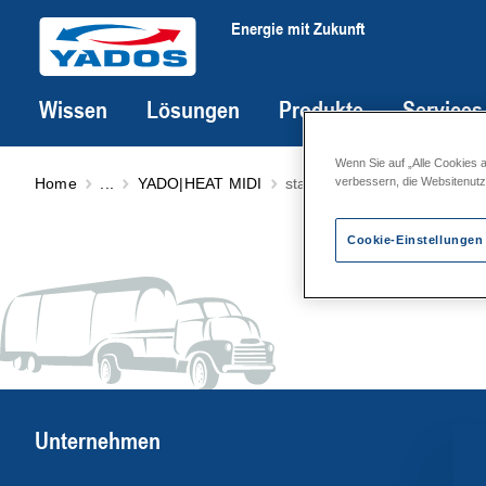
Energie mit Zukunft
Wissen
Lösungen
Produkte
Services
Wenn Sie auf „Alle Cookies 
Home
...
YADO|HEAT MIDI
standardisierte Solarstation
verbessern, die Websitenut
Cookie-Einstellungen
Unternehmen