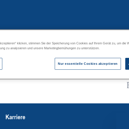
akzeptieren“ klicken, stimmen Sie der Speicherung von Cookies auf Ihrem Gerät zu, um die 
 Juri MIDI SM20 - 70
zung zu analysieren und unsere Marketingbemühungen zu unterstützen.
Nur essentielle Cookies akzeptieren
Karriere