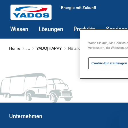
Energie mit Zukunft
Wissen
Lösungen
Produkte
Services
Wenn Sie auf „Alle Cookies 
Home
...
YADO|HAPPY
Nützliche Dinge für Büro, Baust
verbessern, die Websitenut
Cookie-Einstellungen
Unternehmen