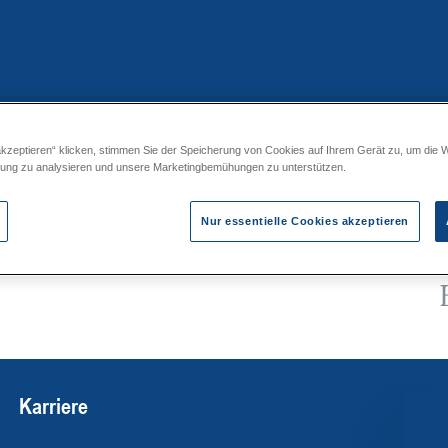
akzeptieren“ klicken, stimmen Sie der Speicherung von Cookies auf Ihrem Gerät zu, um die 
elle und Zuhause
zung zu analysieren und unsere Marketingbemühungen zu unterstützen.
Nur essentielle Cookies akzeptieren
Karriere