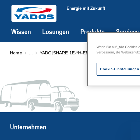
Energie mit Zukunft
Wissen
Lösungen
Produkte
Services
Wenn Sie auf „Alle Cookies 
Home
...
YADO|SHARE 1E-*H-EEV
EnergieEffizienzVert
verbessern, die Websitenut
Cookie-Einstellungen
Unternehmen