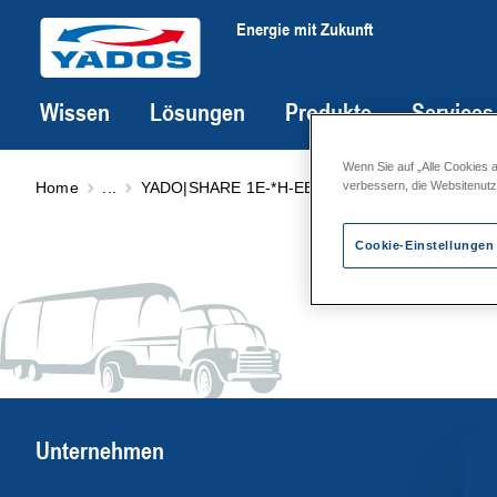
Energie mit Zukunft
Wissen
Lösungen
Produkte
Services
Wenn Sie auf „Alle Cookies 
Home
...
YADO|SHARE 1E-*H-EEV
EnergieEffizienzVert
verbessern, die Websitenut
Cookie-Einstellungen
Unternehmen