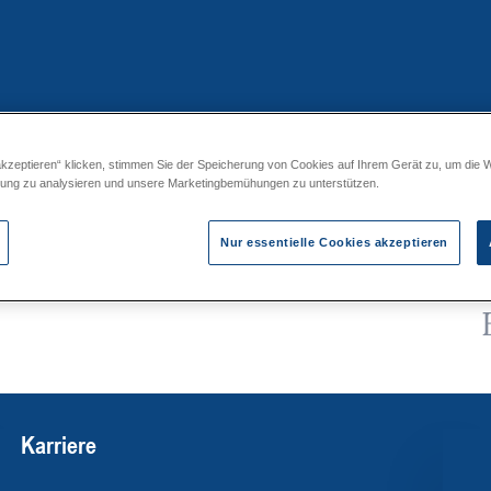
akzeptieren“ klicken, stimmen Sie der Speicherung von Cookies auf Ihrem Gerät zu, um die 
assererwärmer *L-G*-* & *L-RA-*
zung zu analysieren und unsere Marketingbemühungen zu unterstützen.
Nur essentielle Cookies akzeptieren
Karriere