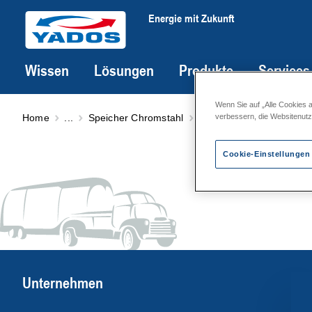
Energie mit Zukunft
Wissen
Lösungen
Produkte
Services
Wenn Sie auf „Alle Cookies 
Home
...
Speicher Chromstahl
Speicher CP… für Trinkw
verbessern, die Websitenut
Cookie-Einstellungen
Unternehmen