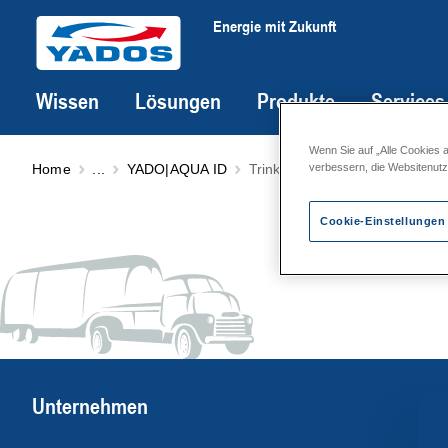
Energie mit Zukunft
Wissen
Lösungen
Produkte
Services
Wenn Sie auf „Alle Cookies 
Home
...
YADO|AQUA ID
Trinkwassererwärmer ID-GA-
verbessern, die Websitenut
Cookie-Einstellungen
Unternehmen