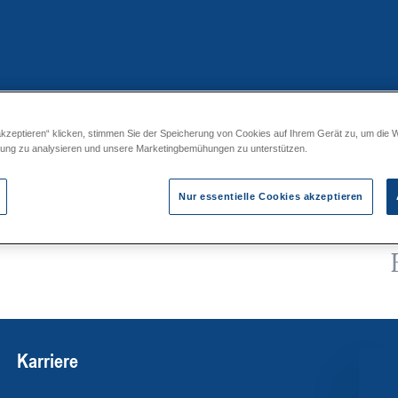
akzeptieren“ klicken, stimmen Sie der Speicherung von Cookies auf Ihrem Gerät zu, um die 
F … Comfort
zung zu analysieren und unsere Marketingbemühungen zu unterstützen.
Nur essentielle Cookies akzeptieren
Karriere