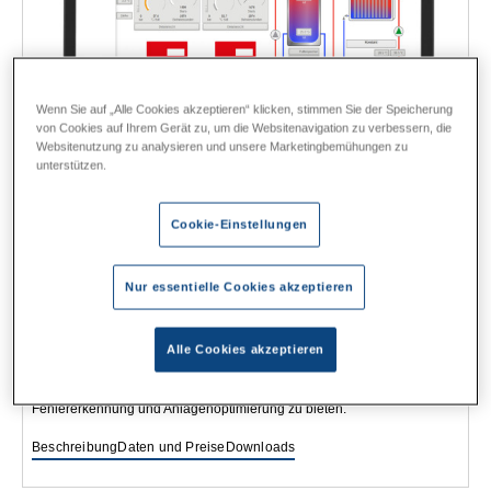
Wenn Sie auf „Alle Cookies akzeptieren“ klicken, stimmen Sie der Speicherung
von Cookies auf Ihrem Gerät zu, um die Websitenavigation zu verbessern, die
Websitenutzung zu analysieren und unsere Marketingbemühungen zu
unterstützen.
Cookie-Einstellungen
Online-Leittechnik HSC CS
Die HSC CS ist ein professionelles Online-Leitsystem zur
Nur essentielle Cookies akzeptieren
Visualisierung und Betreuung von einzelnen Wärmeübergabestationen,
Trinkwassererwärmern und Heizungssystemen via Browser auf PC,
Tablet und Smartphone für gewerbliche Anwendungen (u. a. Wohnbau,
Hotellerie). Es dient zur Anzeige von Systemzuständen,
Alle Cookies akzeptieren
Fehlermeldungen, Ist- und Sollwerten, um so dem Betreiber,
Eigentümer oder Installateur alle Möglichkeiten zur frühzeitigen
Fehlererkennung und Anlagenoptimierung zu bieten.
Beschreibung
Daten und Preise
Downloads