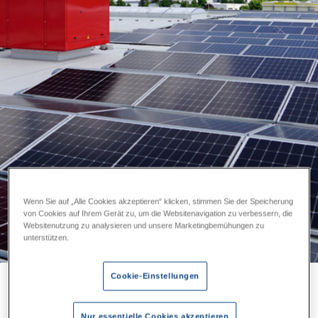
Wenn Sie auf „Alle Cookies akzeptieren“ klicken, stimmen Sie der Speicherung
von Cookies auf Ihrem Gerät zu, um die Websitenavigation zu verbessern, die
Websitenutzung zu analysieren und unsere Marketingbemühungen zu
unterstützen.
Cookie-Einstellungen
YADOS | GREEN FACTORY
Zukunftsfähig. Nachhaltig.
Nur essentielle Cookies akzeptieren