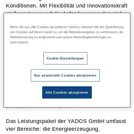
Konditionen. Mit Flexibilität und Innovationskraft
stellen wir uns auf die Anforderungen des sich
dynamisch entwickelnden Energiemarktes in
Wenn Sie auf „Alle Cookies akzeptieren“ klicken, stimmen Sie der Speicherung
Europa ein. Wir entwickeln für unsere Kunden
von Cookies auf Ihrem Gerät zu, um die Websitenavigation zu verbessern, die
innovative und effiziente Lösungen und
Websitenutzung zu analysieren und unsere Marketingbemühungen zu
unterstützen.
Produkte für die Herausforderungen von
morgen. Investitionen in das Unternehmen, die
Cookie-Einstellungen
Personalentwicklung
sowie regelmäßige Aus-
und Weiterbildung unserer Mitarbeiter/innen
sorgen dafür, dass YADOS für seine Kunden
Nur essentielle Cookies akzeptieren
auch in der Zukunft bestens aufgestellt sein
wird.
Alle Cookies akzeptieren
Die Zukunft fest im Blick
Das Leistungspaket der YADOS GmbH umfasst
vier Bereiche: die Energieerzeugung,