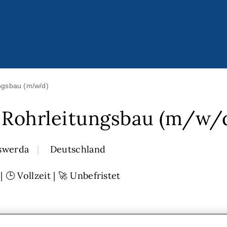
ngsbau (m/w/d)
 Rohrleitungsbau (m/w/
swerda
Deutschland
🕒 Vollzeit | 🚀 Unbefristet