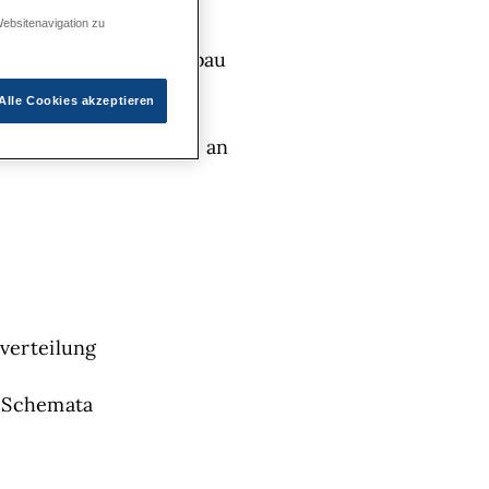
Websitenavigation zu
nen im Rohrleitungsbau
Alle Cookies akzeptieren
morgen und arbeitest an
verteilung
I-Schemata