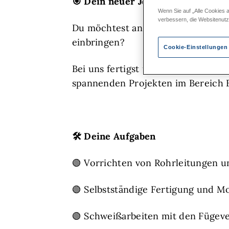
🎯
Dein neuer Job – handwerklich, 
Wenn Sie auf „Alle Cookies 
verbessern, die Websitenut
Du möchtest an modernen Energie
einbringen?
Cookie-Einstellungen
Bei uns fertigst und montierst du
spannenden Projekten im Bereich 
🛠️
Deine Aufgaben
🟢 Vorrichten von Rohrleitungen 
🟢 Selbstständige Fertigung und M
🟢 Schweißarbeiten mit den Füge