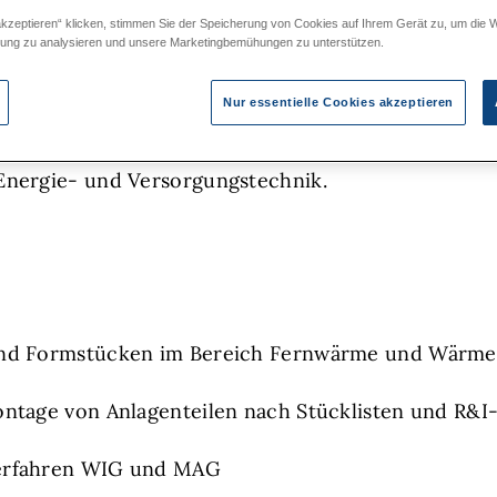
präzise, zukunftssicher
akzeptieren“ klicken, stimmen Sie der Speicherung von Cookies auf Ihrem Gerät zu, um die 
zung zu analysieren und unsere Marketingbemühungen zu unterstützen.
- und Fernwärmeanlagen mitarbeiten und dein Kön
Nur essentielle Cookies akzeptieren
 Rohrleitungssysteme für die Wärmeversorgung von 
Energie- und Versorgungstechnik.
und Formstücken im Bereich Fernwärme und Wärme
ontage von Anlagenteilen nach Stücklisten und R&
verfahren WIG und MAG