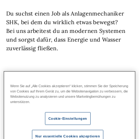
Du suchst einen Job als Anlagenmechaniker
SHK, bei dem du wirklich etwas bewegst?
Bei uns arbeitest du an modernen Systemen
und sorgst dafür, dass Energie und Wasser
zuverlässig fließen.
🛠️
Deine Aufgaben
Wenn Sie auf „Alle Cookies akzeptieren“ klicken, stimmen Sie der Speicherung
von Cookies auf Ihrem Gerät zu, um die Websitenavigation zu verbessern, die
🟢 Installation und Montage von Sanitär-,
Websitenutzung zu analysieren und unsere Marketingbemühungen zu
unterstützen.
Heizungs- und Rohrleitungssystemen
Cookie-Einstellungen
🟢 Fertigung von Verrohrungen für
Trinkwassersysteme
Nur essentielle Cookies akzeptieren