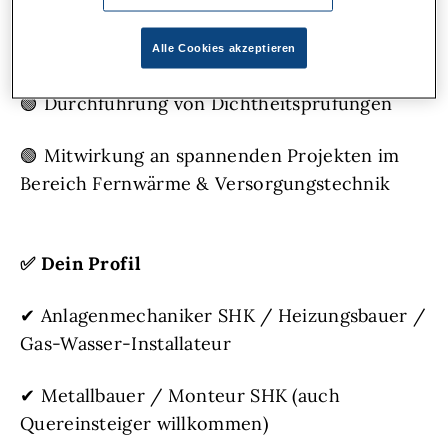
🟢 Arbeiten nach R&I-Schemata und
technischen Zeichnungen
Alle Cookies akzeptieren
🟢 Durchführung von Dichtheitsprüfungen
🟢 Mitwirkung an spannenden Projekten im
Bereich Fernwärme & Versorgungstechnik
✅
Dein Profil
✔ Anlagenmechaniker SHK / Heizungsbauer /
Gas-Wasser-Installateur
✔ Metallbauer / Monteur SHK (auch
Quereinsteiger willkommen)