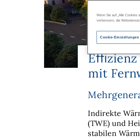
Wenn Sie auf „Alle Cookies 
verbessern, die Websitenut
Cookie-Einstellungen
Eﬃzienz 
mit Fer
Mehrgenera
Indirekte Wä
(TWE) und Hei
stabilen Wärm