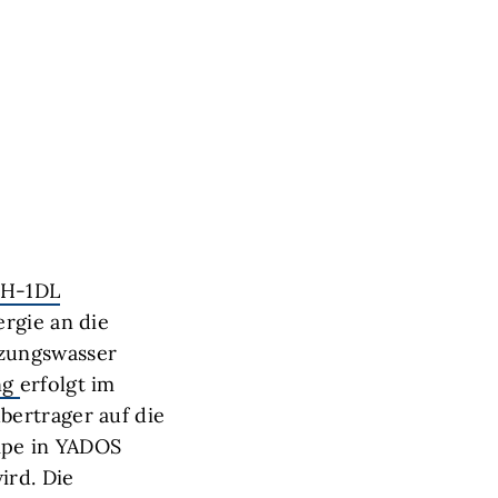
1H-1DL
rgie an die
izungswasser
ng
erfolgt im
bertrager auf die
mpe in YADOS
ird. Die