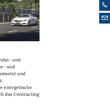
Wohn- und
ie- und
 umsetzt und
%
ie energetische
h das Contracting