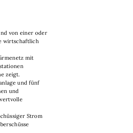
end von einer oder
wirtschaftlich
wärmenetz mit
stationen
e zeigt.
anlage und fünf
hen und
wertvolle
chüssiger Strom
Überschüsse