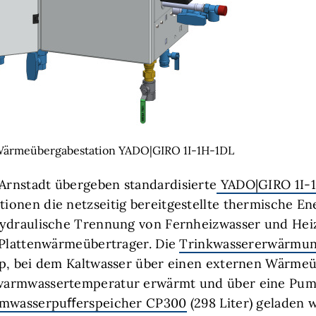
e Wärmeübergabestation YADO|GIRO 1I-1H-1DL
rnstadt übergeben standardisierte
YADO|GIRO 1I-
onen die netzseitig bereitgestellte thermische Ene
hydraulische Trennung von Fernheizwasser und He
 Plattenwärmeübertrager. Die
Trinkwassererwärmu
p, bei dem Kaltwasser über einen externen Wärmeü
warmwassertemperatur erwärmt und über eine Pu
mwasserpuﬀerspeicher CP300
(298 Liter) geladen w