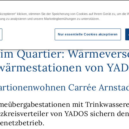
akzeptieren“ klicken, stimmen Sie der Speicherung von Cookies auf Ihrem Gerät zu, um die 
zung zu analysieren und unsere Marketingbemühungen zu unterstützen.
Nur essentielle Cookies akzeptieren
im Quartier: Wärmevers
nwärmestationen von YA
rtionenwohnen Carrée Arnsta
rmeübergabestationen mit Trinkwasse
zkreisverteiler von YADOS sichern den
enetzbetrieb.