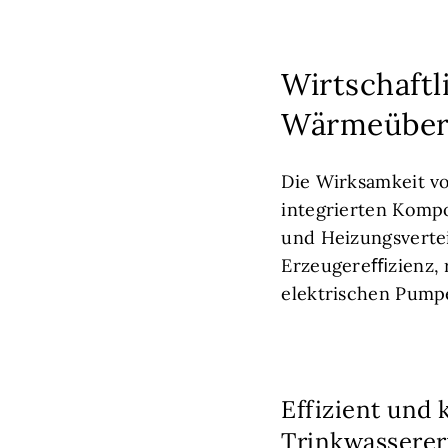
Wirtschaft
Wärmeüberg
Die Wirksamkeit v
integrierten Kom
und Heizungsverte
Erzeugereﬃzienz, 
elektrischen Pump
Effizient und
Trinkwassere