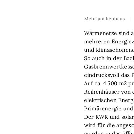
Mehrfamilienhaus
Wärmenetze sind äu
mehreren Energiez
und klimaschonend
So auch in der Ba
Gasbrennwertkessel
eindrucksvoll das 
Auf ca. 4.500 m2 p
Reihenhäuser von 
elektrischen Energi
Primärenergie und 
Der KWK und solar
wird für die anges
werden in das öﬀen