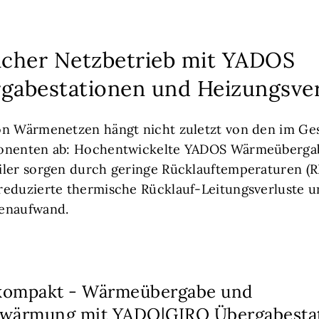
licher Netzbetrieb mit YADOS
abestationen und Heizungsver
on Wärmenetzen hängt nicht zuletzt von den im G
ponenten ab: Hochentwickelte YADOS Wärmeüberga
iler sorgen durch geringe Rücklauftemperaturen (R
reduzierte thermische Rücklauf-Leitungsverluste 
enaufwand.
 kompakt - Wärmeübergabe und
rwärmung mit YADO|GIRO Übergabesta