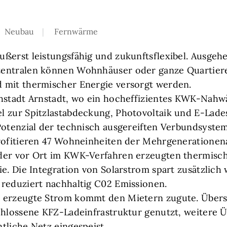
Neubau
Fernwärme
ßerst leistungsfähig und zukunftsflexibel. Ausgeh
entralen können Wohnhäuser oder ganze Quartiere 
 mit thermischer Energie versorgt werden.
chstadt Arnstadt, wo ein hocheffizientes KWK-Nah
 zur Spitzlastabdeckung, Photovoltaik und E-Lade
Potenzial der technisch ausgereiften Verbundsystem
rofitieren 47 Wohneinheiten der Mehrgenerationen
der vor Ort im KWK-Verfahren erzeugten thermisc
e. Die Integration von Solarstrom spart zusätzlich 
reduziert nachhaltig C02 Emissionen.
 erzeugte Strom kommt den Mietern zugute. Übers
chlossene KFZ-Ladeinfrastruktur genutzt, weitere 
tliche Netz eingespeist.