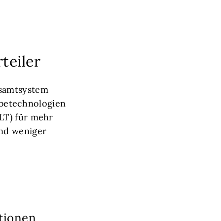
teiler
esamtsystem
betechnologien
LT) für mehr
und weniger
tionen