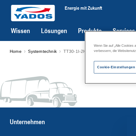
Energie mit Zukunft
Wissen
Lösungen
Produkte
Services
Wenn Sie auf „Alle Cookies 
Home
Systemtechnik
TT30-1I-2H-1IS-DHK-MHK-DLK
verbessern, die Websitenut
Cookie-Einstellungen
Unternehmen