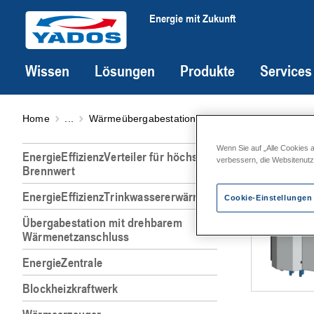
Energie mit Zukunft
Wissen
Lösungen
Produkte
Services
Home
...
Wärmeübergabestation
YADO|GIRO 0D-*H-1
YADO
Wenn Sie auf „Alle Cookies 
EnergieEffizienzVerteiler für höchsten
verbessern, die Websitenut
Brennwert
EnergieEffizienzTrinkwassererwärmer
Cookie-Einstellungen
Übergabestation mit drehbarem
Wärmenetzanschluss
EnergieZentrale
Blockheizkraftwerk