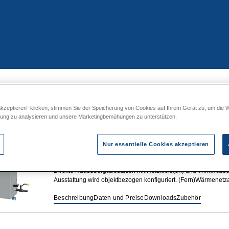
DS
|GIRO 0D-*H-1DS
akzeptieren“ klicken, stimmen Sie der Speicherung von Cookies auf Ihrem Gerät zu, um die 
zung zu analysieren und unsere Marketingbemühungen zu unterstützen.
Nur essentielle Cookies akzeptieren
standardisierte Wärmeübergabestation
Direkte Hausübergabestation mit Heizkreis(en) und Trinkwas
Ausstattung wird objektbezogen konfiguriert. (Fern)Wärmenetza
Beschreibung
Daten und Preise
Downloads
Zubehör