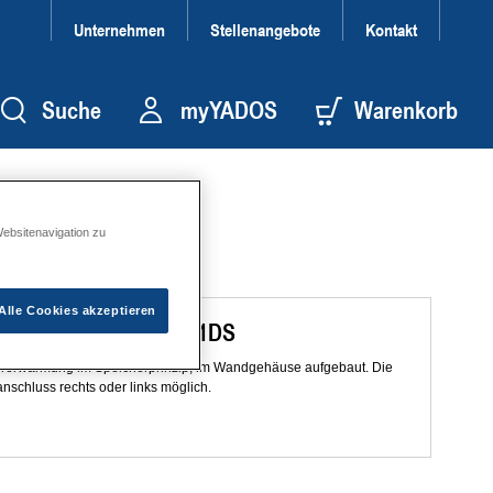
Unternehmen
Stellenangebote
Kontakt
Suche
myYADOS
Warenkorb
Websitenavigation zu
Alle Cookies akzeptieren
en mit TWE DS 0D-*H-1DS
sererwärmung im Speicherprinzip, im Wandgehäuse aufgebaut. Die
nschluss rechts oder links möglich.