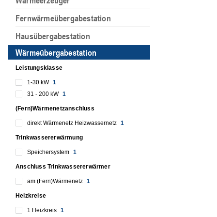
Wärmeerzeuger
Fernwärmeübergabestation
Hausübergabestation
Wärmeübergabestation
Leistungsklasse
1-30 kW
1
31 - 200 kW
1
(Fern)Wärmenetzanschluss
direkt Wärmenetz Heizwassernetz
1
Trinkwassererwärmung
Speichersystem
1
Anschluss Trinkwassererwärmer
am (Fern)Wärmenetz
1
Heizkreise
1 Heizkreis
1