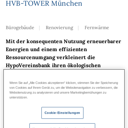
HVB-TOWER München
Bürogebäude
Renovierung
Fernwärme
Mit der konsequenten Nutzung erneuerbarer
Energien und einem effizienten
Ressourcenumgang verkleinert die
HypoVereinsbank ihren ökologischen
Fußabdruck kontinuierlich. Die
Umsetzung ressourcenschonender und
Wenn Sie auf „Alle Cookies akzeptieren“ klicken, stimmen Sie der Speicherung
von Cookies auf Ihrem Gerät zu, um die Websitenavigation zu verbessern, die
effizienzsteigernder Maßnahmen spiegelt
Websitenutzung zu analysieren und unsere Marketingbemühungen zu
sich in der Sanierung des HVB Towers wider:
unterstützen.
Mehr als 30 Jahre nach seiner Entstehung, ist
das LEED Platinum zertifizierte Green
Cookie-Einstellungen
Building heute bestens für die Zukunft