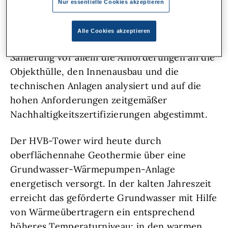
gerüstet.
Nur essentielle Cookies akzeptieren
Zur maßgeblichen Senkung des
Alle Cookies akzeptieren
Gebäudeenergiebedarfs wurden für die
Sanierung vor allem die Anforderungen an die
Objekthülle, den Innenausbau und die
technischen Anlagen analysiert und auf die
hohen Anforderungen zeitgemäßer
Nachhaltigkeitszertifizierungen abgestimmt.
Der HVB-Tower wird heute durch
oberflächennahe Geothermie über eine
Grundwasser-Wärmepumpen-Anlage
energetisch versorgt. In der kalten Jahreszeit
erreicht das geförderte Grundwasser mit Hilfe
von Wärmeübertragern ein entsprechend
höheres Temperaturniveau; in den warmen