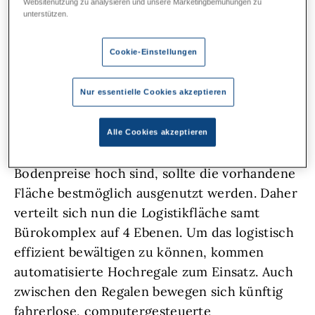
Websitenutzung zu analysieren und unsere Marketingbemühungen zu
der führende deutsche Online-Händler für
unterstützen.
B2B-Kunden mit über 600 Mitarbeiter:innen,
Cookie-Einstellungen
am Standort Jena rund 85 Mio. Euro in eine
Logistikhalle mit Bürokomplex investiert.
Damit vergrößert sich die Fläche des
Nur essentielle Cookies akzeptieren
bestehenden Logistikzentrums um etwa das
4fache von 16.000 auf 90.000 m² und über
Alle Cookies akzeptieren
7000 m² Bürofläche. Da Bauplatz knapp und
Bodenpreise hoch sind, sollte die vorhandene
Fläche bestmöglich ausgenutzt werden. Daher
verteilt sich nun die Logistikfläche samt
Bürokomplex auf 4 Ebenen. Um das logistisch
effizient bewältigen zu können, kommen
automatisierte Hochregale zum Einsatz. Auch
zwischen den Regalen bewegen sich künftig
fahrerlose, computergesteuerte