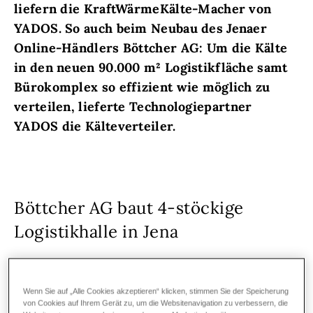
liefern die KraftWärmeKälte-Macher von
YADOS. So auch beim Neubau des Jenaer
Online-Händlers Böttcher AG: Um die Kälte
in den neuen 90.000 m² Logistikfläche samt
Bürokomplex so effizient wie möglich zu
verteilen, lieferte Technologiepartner
YADOS die Kälteverteiler.
Böttcher AG baut 4-stöckige
Logistikhalle in Jena
Um die steigende Nachfrage und damit das
zunehmende Paketaufkommen weiterhin
Wenn Sie auf „Alle Cookies akzeptieren“ klicken, stimmen Sie der Speicherung
von Cookies auf Ihrem Gerät zu, um die Websitenavigation zu verbessern, die
bewältigen zu können, hat die Böttcher AG,